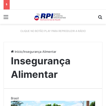
Menu
P
CLIQUE NO BOTÃO PLAY PARA REPRODUZIR A RÁDIO
Início
/
Insegurança Alimentar
Insegurança
Alimentar
Brasil