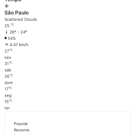
São Paulo
Scattered Clouds
℃
25
26º - 24º
54%
4.47 km/h
℃
27
sex
℃
31
sáb
℃
26
dom
℃
17
seg
℃
15
ter
Popular
Recente