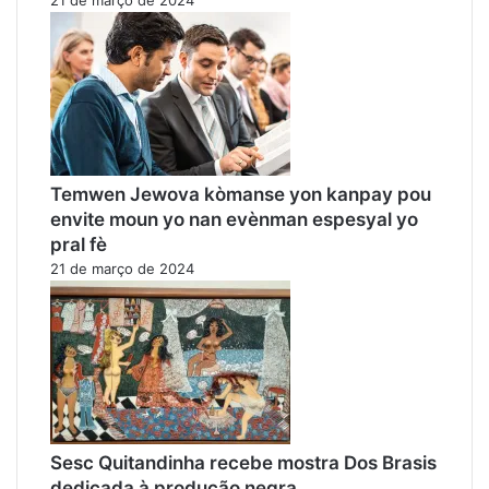
Temwen Jewova kòmanse yon kanpay pou
envite moun yo nan evènman espesyal yo
pral fè
21 de março de 2024
Sesc Quitandinha recebe mostra Dos Brasis
dedicada à produção negra