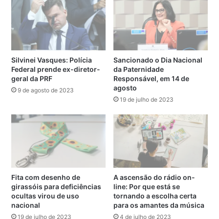
acompanhado por outros artistas do show
Outra Vez
Cantar
cantou a música Divino Maravilhoso. Sucesso de
Gal, a canção tem como refrão um pedido para aproveitar a
vida: “É preciso estar atento e forte. Não temos tempo de
temer a morte.”
Silvinei Vasques: Polícia
Sancionado o Dia Nacional
Federal prende ex-diretor-
da Paternidade
geral da PRF
Responsável, em 14 de
Com direção musical de Danial Ganjaman, o show
Outra
agosto
9 de agosto de 2023
Vez Cantar
começou por volta das 19h40 e teve a
19 de julho de 2023
participação de Alessandra Leão, Chico César, Geraldo
Azevedo, Fernanda Takai, Francisco El Hombre e Luê,
Johnny Hooker, Lirinha, Marcelo Jeneci, Odair José, Otto,
Paulo Miklos, Tulipa Ruiz e Thalma de Freitas.
Por volta das 20h55, um imprevisto quase comprometeu o
Fita com desenho de
A ascensão do rádio on-
fim da apresentação. Uma pane provocou o corte de som
girassóis para deficiências
line: Por que está se
por cerca de dez minutos. Nesse tempo, o público não se
ocultas virou de uso
tornando a escolha certa
desanimou e cantou o restante da música que estava
nacional
para os amantes da música
sendo executada. Enquanto o problema era resolvido, a
19 de julho de 2023
4 de julho de 2023