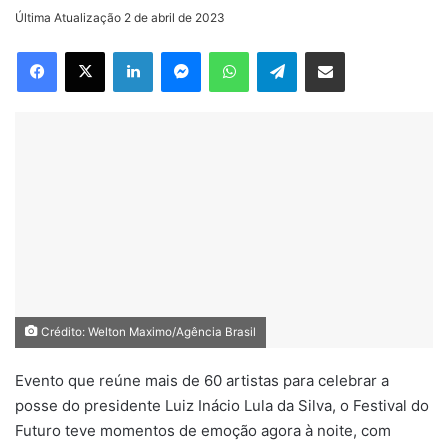
on
um
Última Atualização 2 de abril de 2023
X
e-
Facebook
X
Linkedin
Messenger
WhatsApp
Telegram
Compartilhar via e-mail
mail
Crédito: Welton Maximo/Agência Brasil
Evento que reúne mais de 60 artistas para celebrar a
posse do presidente Luiz Inácio Lula da Silva, o Festival do
Futuro teve momentos de emoção agora à noite, com