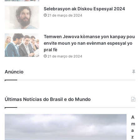
Selebrasyon ak Diskou Espesyal 2024
21 de março de 2024
Temwen Jewova kòmanse yon kanpay pou
envite moun yo nan evènman espesyal yo
pral fè
21 de março de 2024
Anúncio
Últimas Notícias do Brasil e do Mundo
A
m
a
z