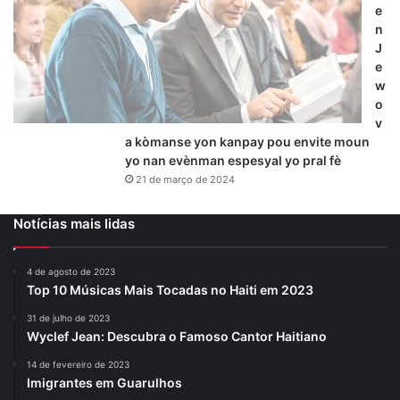
e
n
J
e
w
o
v
a kòmanse yon kanpay pou envite moun
yo nan evènman espesyal yo pral fè
21 de março de 2024
Notícias mais lidas
4 de agosto de 2023
Top 10 Músicas Mais Tocadas no Haiti em 2023
31 de julho de 2023
Wyclef Jean: Descubra o Famoso Cantor Haitiano
14 de fevereiro de 2023
Imigrantes em Guarulhos