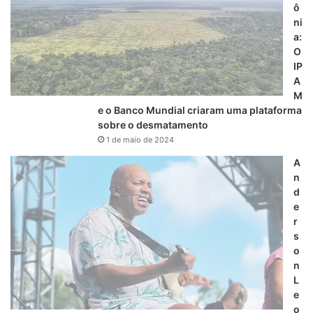
ô
ni
a:
O
IP
A
M
e o Banco Mundial criaram uma plataforma
sobre o desmatamento
1 de maio de 2024
A
n
d
e
r
s
o
n
L
e
o