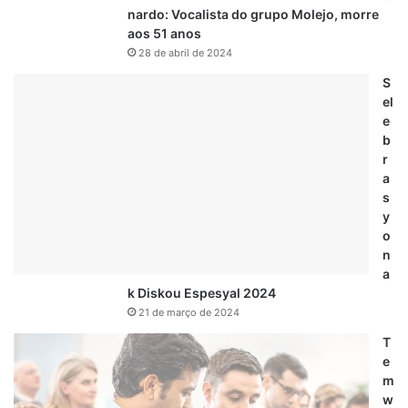
nardo: Vocalista do grupo Molejo, morre
aos 51 anos
28 de abril de 2024
S
el
e
b
r
a
s
y
o
n
a
k Diskou Espesyal 2024
21 de março de 2024
T
e
m
w