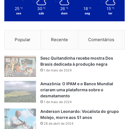
25
30
26
18
15
℃
℃
℃
℃
℃
sex
sáb
dom
seg
ter
Popular
Recente
Comentários
Sesc Quitandinha recebe mostra Dos
Brasis dedicada à produção negra
1 de maio de 2024
Amazônia: O IPAM e o Banco Mundial
criaram uma plataforma sobre o
desmatamento
1 de maio de 2024
Anderson Leonardo: Vocalista do grupo
Molejo, morre aos 51 anos
28 de abril de 2024