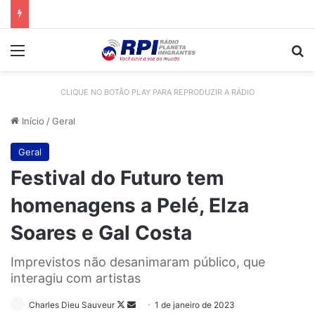
Menu
Pr
CLIQUE NO BOTÃO PLAY PARA REPRODUZIR A RÁDIO
Início
/
Geral
Geral
Festival do Futuro tem
homenagens a Pelé, Elza
Soares e Gal Costa
Imprevistos não desanimaram público, que
interagiu com artistas
Follow
Mande
Charles Dieu Sauveur
1 de janeiro de 2023