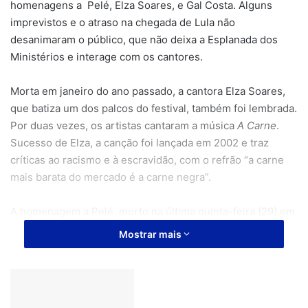
homenagens a Pelé, Elza Soares, e Gal Costa. Alguns
imprevistos e o atraso na chegada de Lula não
desanimaram o público, que não deixa a Esplanada dos
Ministérios e interage com os cantores.
Morta em janeiro do ano passado, a cantora Elza Soares,
que batiza um dos palcos do festival, também foi lembrada.
Por duas vezes, os artistas cantaram a música
A Carne
.
Sucesso de Elza, a canção foi lançada em 2002 e traz
críticas ao racismo e à escravidão, com o refrão “a carne
mais barata do mercado é a carne negra”.
A homenagem a Pelé, morto na última quinta-feira (29) em
decorrência de um câncer de cólon, começou por volta das
Mostrar mais
21h10, quando os telões começaram a exibir um vídeo com
jogadas do Rei, inclusive o milésimo gol, acompanhado da
mensagem “eterno Pelé”. Às 21h13, foi realizado uma salva
de palmas ao jogador. Inicialmente previsto para durar um