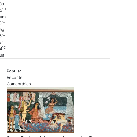
áb
℃
5
om
℃
8
eg
℃
6
er
℃
4
ua
Popular
Recente
Comentários