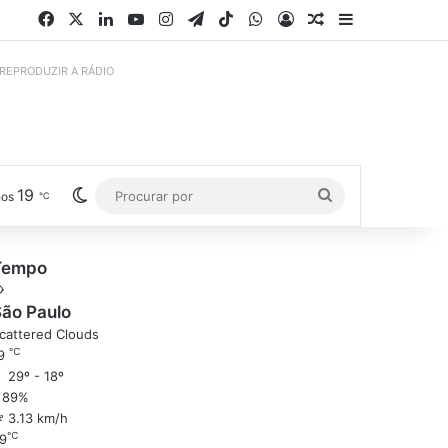
Facebook
X
Linkedin
YouTube
Instagram
Telegram
TikTok
WhatsApp
Entrar
Artigo aleatório
Barra Latera
 REPRODUZIR A RÁDIO
19
Switch skin
Procurar
hos
℃
por
Tempo
ão Paulo
cattered Clouds
℃
9
29º - 18º
89%
3.13 km/h
℃
9