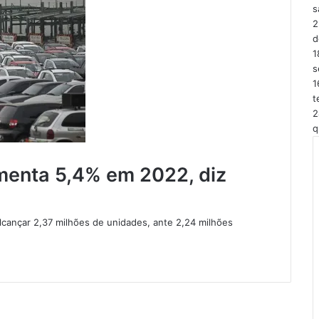
s
2
d
1
s
1
t
2
q
menta 5,4% em 2022, diz
cançar 2,37 milhões de unidades, ante 2,24 milhões