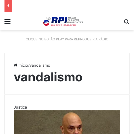
Menu
P
CLIQUE NO BOTÃO PLAY PARA REPRODUZIR A RÁDIO
Início
/
vandalismo
vandalismo
Justiça