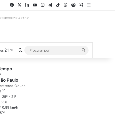
Facebook
X
Linkedin
YouTube
Instagram
Telegram
TikTok
WhatsApp
Entrar
Artigo aleatório
Barra Latera
 REPRODUZIR A RÁDIO
21
Switch skin
Procurar
hos
℃
por
Tempo
ão Paulo
cattered Clouds
℃
1
25º - 21º
65%
0.89 km/h
℃
5