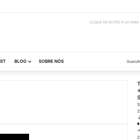
CLIQUE NO BOTÃO PLAY PARA
ST
BLOG
SOBRE NÓS
Guarul
S
S
2
2