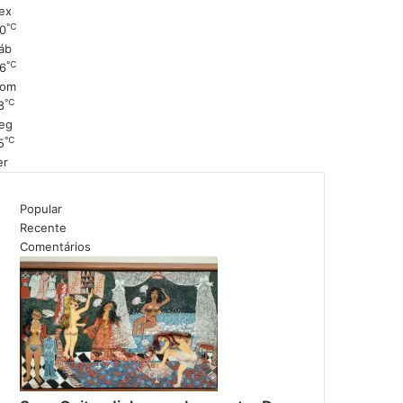
ex
℃
0
áb
℃
6
om
℃
8
eg
℃
5
er
Popular
Recente
Comentários