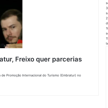
s
3
s
2
d
1
s
1
t
tur, Freixo quer parcerias
ra de Promoção Internacional do Turismo (Embratur) no