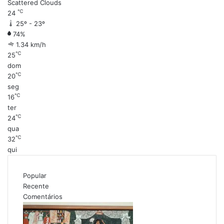
Scattered Clouds
℃
24
25º - 23º
74%
1.34 km/h
℃
25
dom
℃
20
seg
℃
16
ter
℃
24
qua
℃
32
qui
Popular
Recente
Comentários