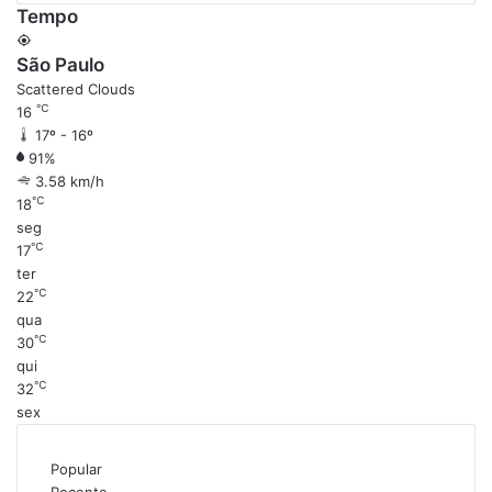
Tempo
São Paulo
Scattered Clouds
℃
16
17º - 16º
91%
3.58 km/h
℃
18
seg
℃
17
ter
℃
22
qua
℃
30
qui
℃
32
sex
Popular
Recente