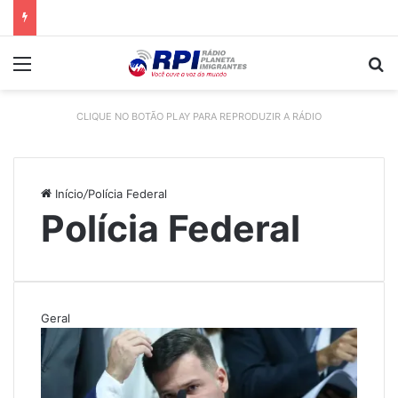
Menu
P
CLIQUE NO BOTÃO PLAY PARA REPRODUZIR A RÁDIO
Início
/
Polícia Federal
Polícia Federal
Geral