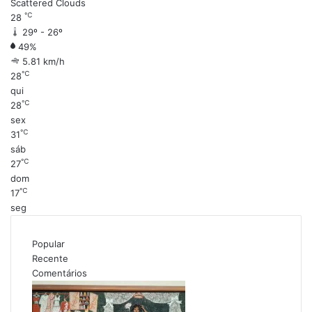
Scattered Clouds
℃
28
29º - 26º
49%
5.81 km/h
℃
28
qui
℃
28
sex
℃
31
sáb
℃
27
dom
℃
17
seg
Popular
Recente
Comentários