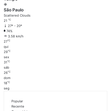
São Paulo
Scattered Clouds
℃
21
27º - 20º
74%
3.58 km/h
℃
27
qui
℃
29
sex
℃
31
sáb
℃
26
dom
℃
18
seg
Popular
Recente