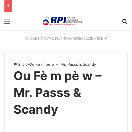
Menu
P
CLIQUE NO BOTÃO PLAY PARA REPRODUZIR A RÁDIO
Início
/
Ou Fè m pè w – Mr. Passs & Scandy
Ou Fè m pè w –
Mr. Passs &
Scandy