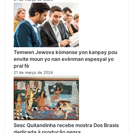
Temwen Jewova kòmanse yon kanpay pou
envite moun yo nan evènman espesyal yo
pral fè
21 de março de 2024
Sesc Quitandinha recebe mostra Dos Brasis
dedicada à produção negra