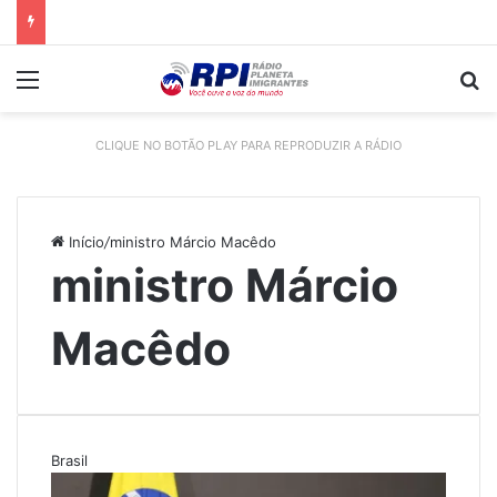
Menu
P
CLIQUE NO BOTÃO PLAY PARA REPRODUZIR A RÁDIO
Início
/
ministro Márcio Macêdo
ministro Márcio
Macêdo
Brasil