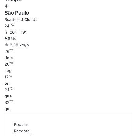
São Paulo
Scattered Clouds
℃
24
26º - 19º
63%
2.68 km/h
℃
26
dom
℃
20
seg
℃
17
ter
℃
24
qua
℃
32
qui
Popular
Recente