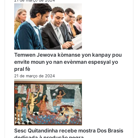
Temwen Jewova kòmanse yon kanpay pou
envite moun yo nan evènman espesyal yo
pral fè
21 de março de 2024
Sesc Quitandinha recebe mostra Dos Brasis
dedicada à produção negra