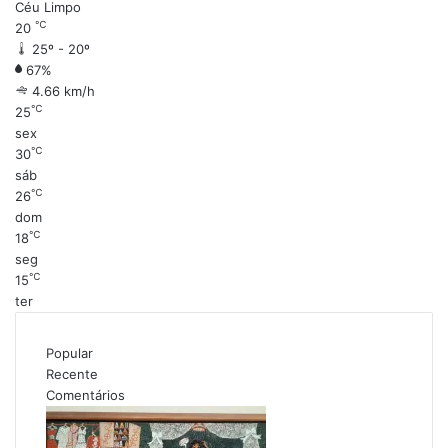
Céu Limpo
℃
20
25º - 20º
67%
4.66 km/h
℃
25
sex
℃
30
sáb
℃
26
dom
℃
18
seg
℃
15
ter
Popular
Recente
Comentários