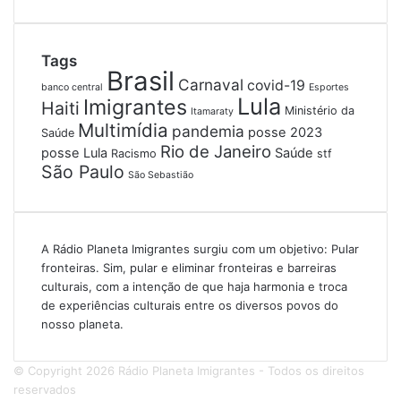
Tags
Brasil
Carnaval
covid-19
banco central
Esportes
Lula
Imigrantes
Haiti
Ministério da
Itamaraty
Multimídia
pandemia
posse 2023
Saúde
Rio de Janeiro
posse Lula
Saúde
Racismo
stf
São Paulo
São Sebastião
A Rádio Planeta Imigrantes surgiu com um objetivo: Pular
fronteiras. Sim, pular e eliminar fronteiras e barreiras
culturais, com a intenção de que haja harmonia e troca
de experiências culturais entre os diversos povos do
nosso planeta.
© Copyright 2026 Rádio Planeta Imigrantes - Todos os direitos
reservados