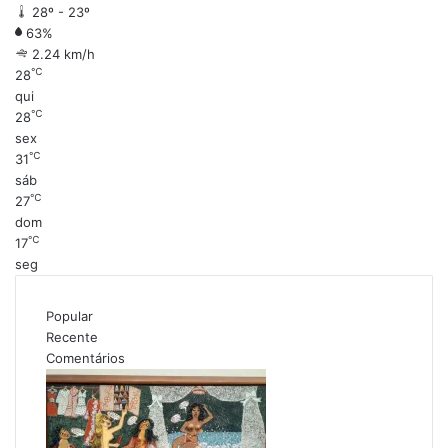
28º - 23º
63%
2.24 km/h
℃
28
qui
℃
28
sex
℃
31
sáb
℃
27
dom
℃
17
seg
Popular
Recente
Comentários