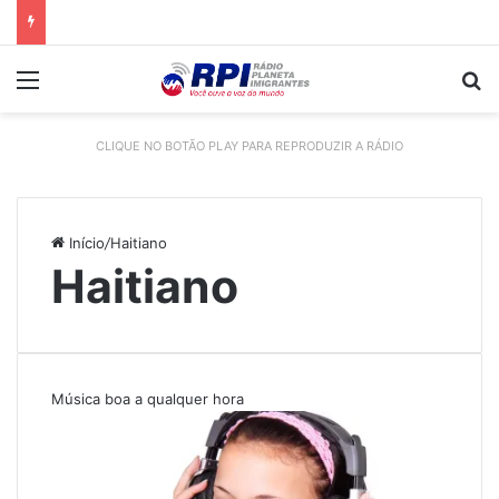
Menu
P
CLIQUE NO BOTÃO PLAY PARA REPRODUZIR A RÁDIO
Início
/
Haitiano
Haitiano
Música boa a qualquer hora