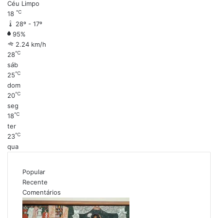
Céu Limpo
℃
18
28º - 17º
95%
2.24 km/h
℃
28
sáb
℃
25
dom
℃
20
seg
℃
18
ter
℃
23
qua
Popular
Recente
Comentários