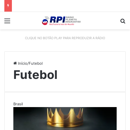
Menu
P
CLIQUE NO BOTÃO PLAY PARA REPRODUZIR A RÁDIO
Início
/
Futebol
Futebol
Brasil