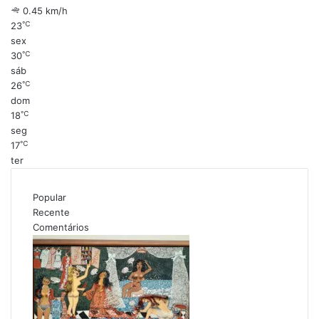
0.45 km/h
℃
23
sex
℃
30
sáb
℃
26
dom
℃
18
seg
℃
17
ter
Popular
Recente
Comentários