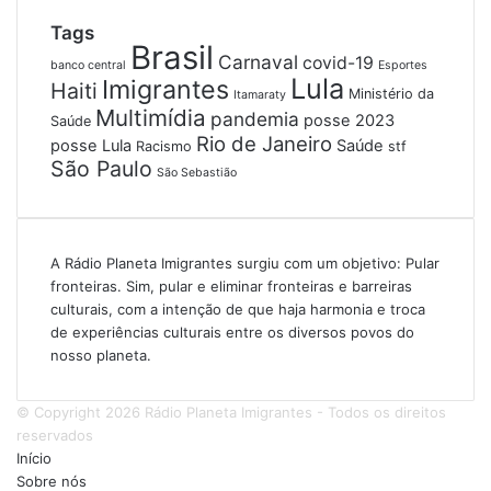
Tags
Brasil
Carnaval
covid-19
banco central
Esportes
Lula
Imigrantes
Haiti
Ministério da
Itamaraty
Multimídia
pandemia
posse 2023
Saúde
Rio de Janeiro
posse Lula
Saúde
Racismo
stf
São Paulo
São Sebastião
A Rádio Planeta Imigrantes surgiu com um objetivo: Pular
fronteiras. Sim, pular e eliminar fronteiras e barreiras
culturais, com a intenção de que haja harmonia e troca
de experiências culturais entre os diversos povos do
nosso planeta.
© Copyright 2026 Rádio Planeta Imigrantes - Todos os direitos
reservados
Início
Sobre nós