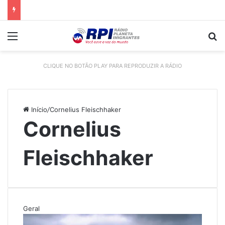
Menu
P
CLIQUE NO BOTÃO PLAY PARA REPRODUZIR A RÁDIO
Início
/
Cornelius Fleischhaker
Cornelius
Fleischhaker
Geral