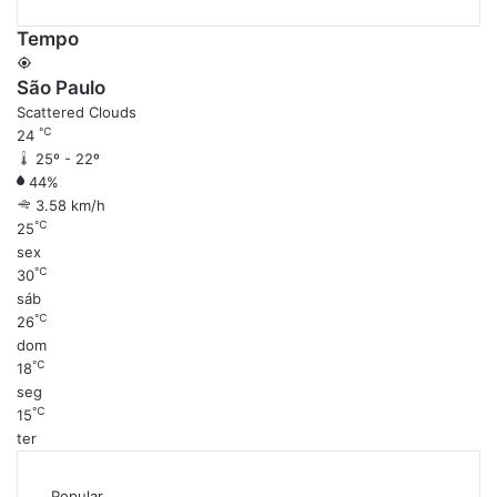
Tempo
São Paulo
Scattered Clouds
℃
24
25º - 22º
44%
3.58 km/h
℃
25
sex
℃
30
sáb
℃
26
dom
℃
18
seg
℃
15
ter
Popular