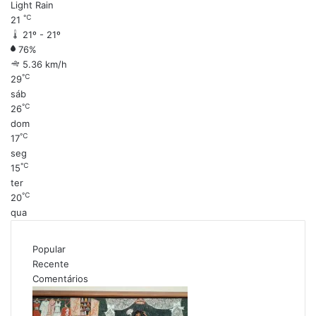
Light Rain
℃
21
21º - 21º
76%
5.36 km/h
℃
29
sáb
℃
26
dom
℃
17
seg
℃
15
ter
℃
20
qua
Popular
Recente
Comentários