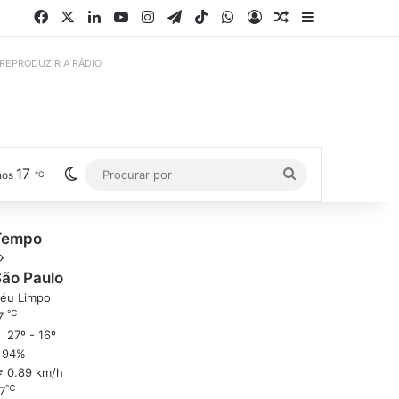
Facebook
X
Linkedin
YouTube
Instagram
Telegram
TikTok
WhatsApp
Entrar
Artigo aleatório
Barra Latera
 REPRODUZIR A RÁDIO
17
Switch skin
Procurar
hos
℃
por
Tempo
ão Paulo
éu Limpo
℃
7
27º - 16º
94%
0.89 km/h
℃
7