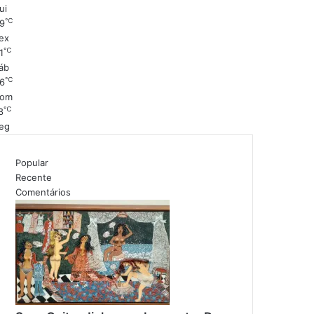
ui
℃
9
ex
℃
1
áb
℃
6
om
℃
8
eg
Popular
Recente
Comentários