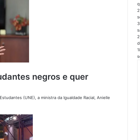
q
2
s
3
s
2
d
1
s
tudantes negros e quer
Estudantes (UNE), a ministra da Igualdade Racial, Anielle