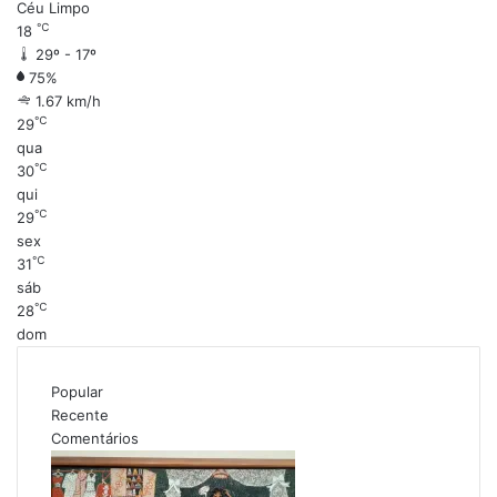
Céu Limpo
℃
18
29º - 17º
75%
1.67 km/h
℃
29
qua
℃
30
qui
℃
29
sex
℃
31
sáb
℃
28
dom
Popular
Recente
Comentários