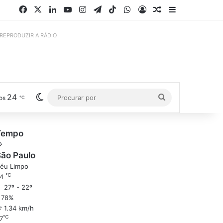
Facebook
X
Linkedin
YouTube
Instagram
Telegram
TikTok
WhatsApp
Entrar
Artigo aleatório
Barra Latera
 REPRODUZIR A RÁDIO
24
Switch skin
Procurar
os
℃
por
Tempo
ão Paulo
éu Limpo
℃
24
27º - 22º
78%
1.34 km/h
℃
7