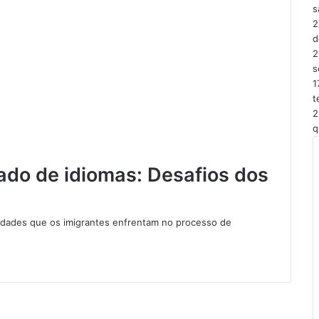
s
2
d
2
s
1
t
2
q
ado de idiomas: Desafios dos
iculdades que os imigrantes enfrentam no processo de