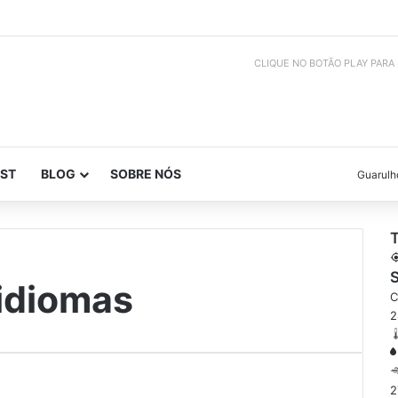
CLIQUE NO BOTÃO PLAY PARA
ST
BLOG
SOBRE NÓS
Guarulh
S
idiomas
C
2