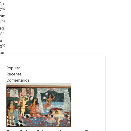
áb
℃
7
om
℃
1
eg
℃
7
er
℃
3
ua
Popular
Recente
Comentários