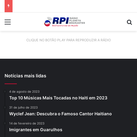
Menu
P
CLIQUE NO BOTÃO PLAY PARA REPRODUZIR A RÁDIO
Notícias mais lidas
4 de agosto de 2023
Top 10 Músicas Mais Tocadas no Haiti em 2023
31 de julho de 2023
Wyclef Jean: Descubra o Famoso Cantor Haitiano
14 de fevereiro de 2023
Imigrantes em Guarulhos