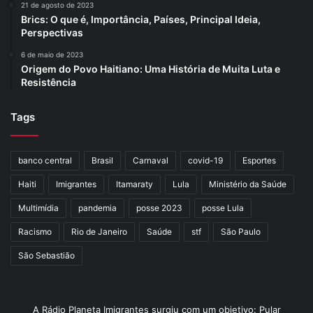
21 de agosto de 2023
Brics: O que é, Importância, Países, Principal Ideia,
Perspectivas
6 de maio de 2023
Origem do Povo Haitiano: Uma História de Muita Luta e
Resistência
Tags
banco central
Brasil
Carnaval
covid-19
Esportes
Haiti
Imigrantes
Itamaraty
Lula
Ministério da Saúde
Multimídia
pandemia
posse 2023
posse Lula
Racismo
Rio de Janeiro
Saúde
stf
São Paulo
São Sebastião
A Rádio Planeta Imigrantes surgiu com um objetivo: Pular