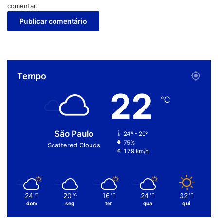
comentar.
Ao voltar para o saque tradicional, o trabalhador ficará dois
anos sem poder sacar o saldo da conta no FGTS, mesmo
em caso de demissão. Se for dispensado, receberá apenas
a multa de 40%.
Fonte: Agência Brasil
Tempo
22
FGTS
saque-aniversário
trabalhador
℃
São Paulo
24º - 20º
75%
Scattered Clouds
1.79 km/h
24
20
16
24
32
℃
℃
℃
℃
℃
dom
seg
ter
qua
qui