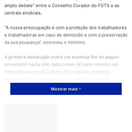
amplo debate” entre o Conselho Curador do FGTS e as
centrais sindicais.
“A nossa preocupação é com a proteção dos trabalhadores
e trabalhadoras em caso de demissão e com a preservação
da sua poupança”, escreveu o ministro.
A primeira declaração sobre um eventual fim do saque-
aniversário havia sido dada ontem (4) pelo ministro em
entrevista ao jornal
O Globo
. Em seguida, a própria
assessoria de imprensa do ministério confirmou a
informação de que a pasta pretendia encerrar a
Mostrar mais
modalidade.
Artigos relacionados
Crédito bancário aumenta 14% em 2022,