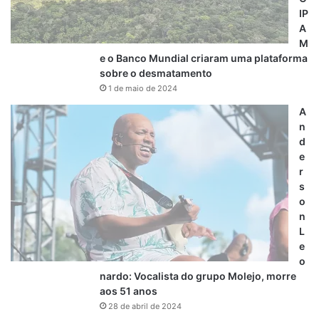
IP
A
M
e o Banco Mundial criaram uma plataforma
sobre o desmatamento
1 de maio de 2024
A
n
d
e
r
s
o
n
L
e
o
nardo: Vocalista do grupo Molejo, morre
aos 51 anos
28 de abril de 2024