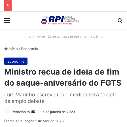
Menu
Pr
CLIQUE NO BOTÃO PLAY PARA REPRODUZIR A RÁDIO
Início
/
Economia
Economia
Ministro recua de ideia de fim
do saque-aniversário do FGTS
Luiz Marinho escreveu que medida será “objeto
de amplo debate”
Mande
Redação rpi
5 de janeiro de 2023
um
Última Atualização 2 de abril de 2023
e-