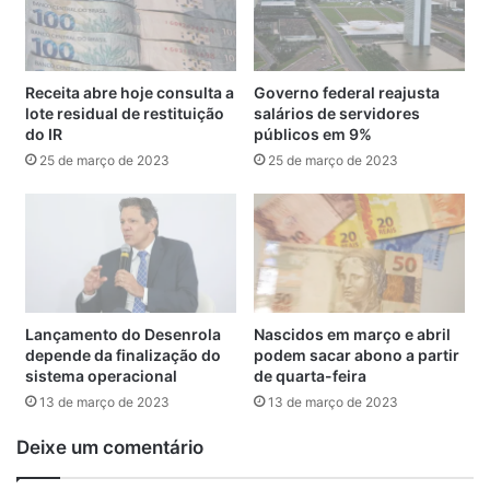
A manutenção ou não do saque-aniversário do FGTS será
objeto de amplo debate junto ao Conselho Curador do
FGTS e com as centrais sindicais. A nossa preocupação é
com a proteção dos trabalhadores e trabalhadoras em caso
Receita abre hoje consulta a
Governo federal reajusta
lote residual de restituição
salários de servidores
de demissão e com a preservação da sua poupança.
do IR
públicos em 9%
25 de março de 2023
25 de março de 2023
— Luiz Marinho (@luizmarinhopt)
January 5, 2023
Desde a entrada em vigor do saque-aniversário, em abril
de 2020, 28 milhões de trabalhadores aderiram a
modalidade e retiraram R$ 34 bilhões do FGTS. Em média,
R$ 12 bilhões são retirados por ano.
Lançamento do Desenrola
Nascidos em março e abril
Retiradas anuais
depende da finalização do
podem sacar abono a partir
sistema operacional
de quarta-feira
13 de março de 2023
13 de março de 2023
Por meio do saque-aniversário, o trabalhador pode retirar,
a cada ano, uma parte do saldo de qualquer conta ativa ou
Deixe um comentário
inativa. O período de saques começa no primeiro dia útil