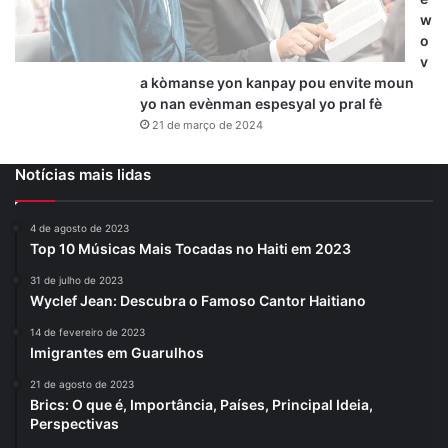
w
o
v
a kòmanse yon kanpay pou envite moun
yo nan evènman espesyal yo pral fè
21 de março de 2024
Notícias mais lidas
4 de agosto de 2023
Top 10 Músicas Mais Tocadas no Haiti em 2023
31 de julho de 2023
Wyclef Jean: Descubra o Famoso Cantor Haitiano
14 de fevereiro de 2023
Imigrantes em Guarulhos
21 de agosto de 2023
Brics: O que é, Importância, Países, Principal Ideia,
Perspectivas