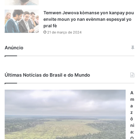
Temwen Jewova kòmanse yon kanpay pou
envite moun yo nan evènman espesyal yo
pral fè
21 de março de 2024
Anúncio
Últimas Notícias do Brasil e do Mundo
A
m
a
z
ô
ni
a:
O