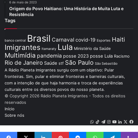
6 de maio de 2023
Origem do Povo Haitiano: Uma História de Muita Luta e
Resistência
Tags
Brasil
Haiti
Carnaval
covid-19
banco central
Esportes
Lula
Imigrantes
Ministério da Saúde
Itamaraty
Multimídia
pandemia
posse 2023
posse Lula
Racismo
São Paulo
Rio de Janeiro
Saúde
stf
São Sebastião
A Rádio Planeta Imigrantes surgiu com um objetivo: Pular
fronteiras. Sim, pular e eliminar fronteiras e barreiras culturais,
com a intenção de que haja harmonia e troca de experiências
culturais entre os diversos povos do nosso planeta.
© Copyright 2026 Rádio Planeta Imigrantes - Todos os direitos
reservados
Início
Sobre nós
WhatsApp
TikTok
Telegram
Instagram
YouTube
Linkedin
X
Fa