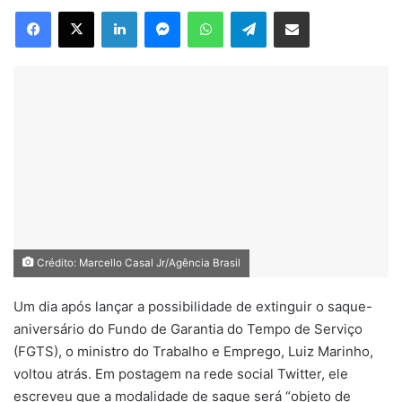
Facebook
X
Linkedin
Messenger
WhatsApp
Telegram
Compartilhar via e-mail
mail
Crédito: Marcello Casal Jr/Agência Brasil
Um dia após lançar a possibilidade de extinguir o saque-
aniversário do Fundo de Garantia do Tempo de Serviço
(FGTS), o ministro do Trabalho e Emprego, Luiz Marinho,
voltou atrás. Em postagem na rede social Twitter, ele
escreveu que a modalidade de saque será “objeto de