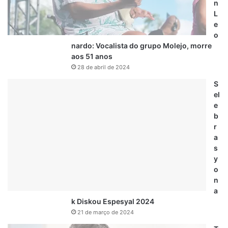
n
L
e
o
nardo: Vocalista do grupo Molejo, morre
aos 51 anos
28 de abril de 2024
S
el
e
b
r
a
s
y
o
n
a
k Diskou Espesyal 2024
21 de março de 2024