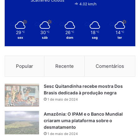
Scattered Clouds
4.02 km/h
29
30
26
18
14
℃
℃
℃
℃
℃
sex
sáb
dom
seg
ter
Popular
Recente
Comentários
Sesc Quitandinha recebe mostra Dos
Brasis dedicada à produção negra
1 de maio de 2024
Amazônia: O IPAM e o Banco Mundial
criaram uma plataforma sobre o
desmatamento
1 de maio de 2024