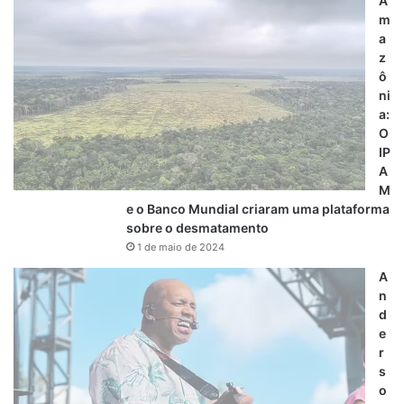
A
m
a
z
ô
ni
a:
O
IP
A
M
e o Banco Mundial criaram uma plataforma
sobre o desmatamento
1 de maio de 2024
A
n
d
e
r
s
o