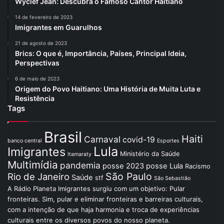
Wyclef Jean: Descubra o Famoso Cantor Haitiano
14 de fevereiro de 2023
Imigrantes em Guarulhos
21 de agosto de 2023
Brics: O que é, Importância, Países, Principal Ideia,
Perspectivas
6 de maio de 2023
Origem do Povo Haitiano: Uma História de Muita Luta e
Resistência
Tags
Brasil
Haiti
Carnaval
covid-19
banco central
Esportes
Lula
Imigrantes
Ministério da Saúde
Itamaraty
Multimídia
pandemia
posse 2023
posse Lula
Racismo
São Paulo
Rio de Janeiro
Saúde
stf
São Sebastião
A Rádio Planeta Imigrantes surgiu com um objetivo: Pular
fronteiras. Sim, pular e eliminar fronteiras e barreiras culturais,
com a intenção de que haja harmonia e troca de experiências
culturais entre os diversos povos do nosso planeta.