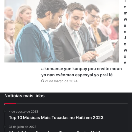
T
e
m
w
e
n
J
e
w
o
v
a kòmanse yon kanpay pou envite moun
yo nan evènman espesyal yo pral fè
21 de março de 2024
Notícias mais lidas
4 de agosto de 2023
Top 10 Músicas Mais Tocadas no Haiti em 2023
31 de julho de 2023