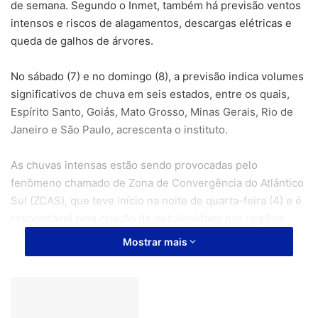
de semana. Segundo o Inmet, também há previsão ventos
intensos e riscos de alagamentos, descargas elétricas e
queda de galhos de árvores.
No sábado (7) e no domingo (8), a previsão indica volumes
significativos de chuva em seis estados, entre os quais,
Espírito Santo, Goiás, Mato Grosso, Minas Gerais, Rio de
Janeiro e São Paulo, acrescenta o instituto.
As chuvas intensas estão sendo provocadas pelo
fenômeno chamado de Zona de Convergência do Atlântico
Sul (ZCAS), que teve início na noite de quarta-feira (4) e é
responsável pela criação de nebulosidade nas regiões
afetadas.
Mostrar mais
Artigos relacionados
Amazônia: O IPAM e o Banco Mundial