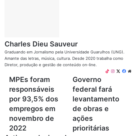
criaram uma plataforma sobre o
desmatamento
1 de maio de 2024
Atendimento a brasileiros: Situação em Israel e na Palestina
10 de outubro de 2023
Charles Dieu Sauveur
Graduando em Jornalismo pela Universidade Guarulhos (UNG).
Festival Cultura e Pop Rua: São Paulo abre quarta-feira
Amante das letras, música, cultura. Desde 2020 trabalha como
13 de agosto de 2023
Diretor, produção e gestão de conteúdo on-line.
TikTok
Instagram
X
Face
We
MPEs
Governo
MPEs foram
Governo
O Inmet recomenda que a população fique atenta aos
foram
federal
responsáveis
federal fará
avisos meteorológicos e siga a orientação da Defesa Civil
responsáveis
fará
das regiões afetadas.
por
levantamento
por 93,5% dos
levantamento
93,5%
de
empregos em
de obras e
dos
obras
Fonte: Agência Brasil
empregos
e
novembro de
ações
em
ações
Alagamentos
Chuvas
descargas elétricas
2022
prioritárias
novembro
prioritárias
de