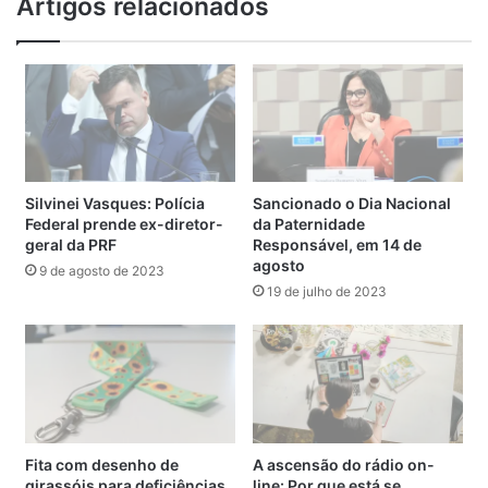
Artigos relacionados
2022
Silvinei Vasques: Polícia
Sancionado o Dia Nacional
Federal prende ex-diretor-
da Paternidade
geral da PRF
Responsável, em 14 de
agosto
9 de agosto de 2023
19 de julho de 2023
Fita com desenho de
A ascensão do rádio on-
girassóis para deficiências
line: Por que está se