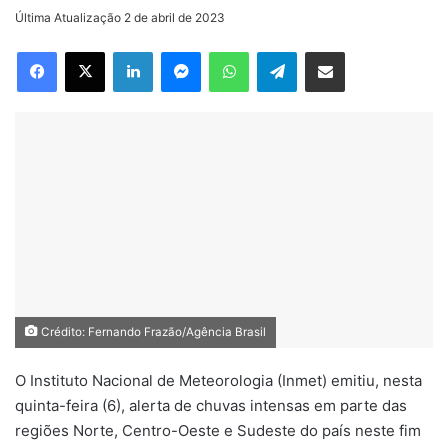
on
um
Última Atualização 2 de abril de 2023
X
e-
Facebook
X
Linkedin
Messenger
WhatsApp
Telegram
Compartilhar via e-mail
mail
Crédito: Fernando Frazão/Agência Brasil
O Instituto Nacional de Meteorologia (Inmet) emitiu, nesta
quinta-feira (6), alerta de chuvas intensas em parte das
regiões Norte, Centro-Oeste e Sudeste do país neste fim