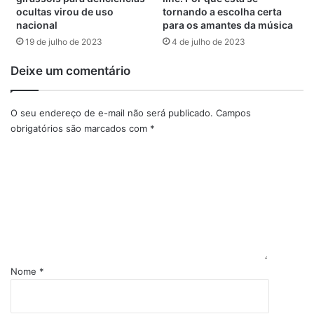
ocultas virou de uso
tornando a escolha certa
nacional
para os amantes da música
19 de julho de 2023
4 de julho de 2023
Deixe um comentário
O seu endereço de e-mail não será publicado.
Campos
obrigatórios são marcados com
*
C
o
m
e
n
t
á
r
i
Nome
*
o
*