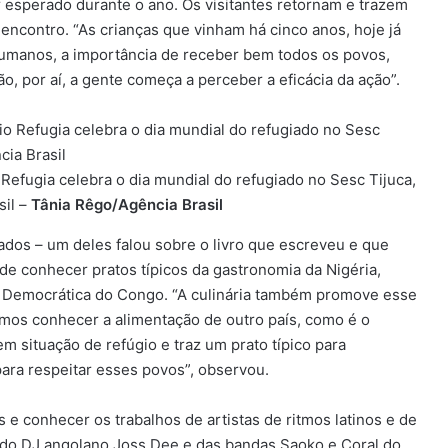
r esperado durante o ano. Os visitantes retornam e trazem
encontro. “As crianças que vinham há cinco anos, hoje já
umanos, a importância de receber bem todos os povos,
o, por aí, a gente começa a perceber a eficácia da ação”.
o Refugia celebra o dia mundial do refugiado no Sesc Tijuca,
sil –
Tânia Rêgo/Agência Brasil
dos – um deles falou sobre o livro que escreveu e que
de conhecer pratos típicos da gastronomia da Nigéria,
ca Democrática do Congo. “A culinária também promove esse
amos conhecer a alimentação de outro país, como é o
m situação de refúgio e traz um prato típico para
ra respeitar esses povos”, observou.
is e conhecer os trabalhos de artistas de ritmos latinos e de
 do DJ angolano Joss Dee e das bandas Saoko e Coral do