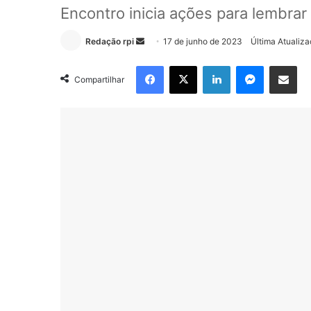
Encontro inicia ações para lembrar
Mande
Redação rpi
17 de junho de 2023
Última Atualiz
um
Facebook
X
Linkedin
Messenge
Compartilhar via e-m
e-
Compartilhar
mail