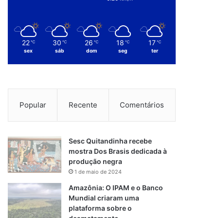
22
30
26
18
17
℃
℃
℃
℃
℃
sex
sáb
dom
seg
ter
Popular
Recente
Comentários
Sesc Quitandinha recebe
mostra Dos Brasis dedicada à
produção negra
1 de maio de 2024
Amazônia: O IPAM e o Banco
Mundial criaram uma
plataforma sobre o