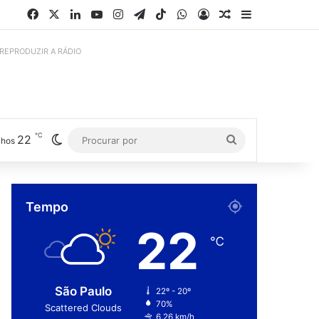
Facebook
X
Linkedin
YouTube
Instagram
Telegram
TikTok
WhatsApp
Entrar
Artigo aleatório
Barra Latera
 REPRODUZIR A RÁDIO
℃
22
Switch skin
Procurar
lhos
por
Tempo
22
℃
São Paulo
22º - 20º
70%
Scattered Clouds
6.26 km/h