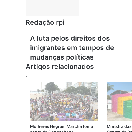
Redação rpi
A
A luta pelos direitos dos
luta
imigrantes em tempos de
pelos
direitos
mudanças políticas
dos
Artigos relacionados
imigrantes
em
tempos
de
mudanças
políticas
Mulheres Negras: Marcha toma
Ministra da
conta de Copacabana
Centro de Re