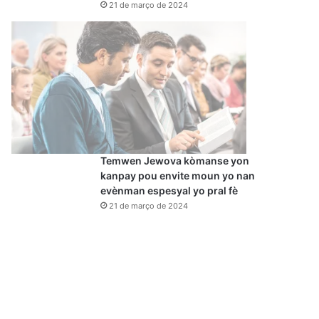
21 de março de 2024
Temwen Jewova kòmanse yon
kanpay pou envite moun yo nan
evènman espesyal yo pral fè
21 de março de 2024