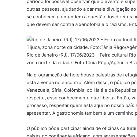
período foi possível observar que o evento é supe
outras pessoas, ajudando a dar mais divulgação ao 
se conhecem e entendem a questão dos direitos h
que devem ser contra a xenofobia e o racismo. Entã
Rio de Janeiro (RJ), 17/06/2023 – Feira cultural Ri
zona norte da cidade. Foto:Tânia Rêgo/Agência Bra
Na programação de hoje houve palestras de refugia
está à venda no encontro. Além disso, o público pô
Venezuela, Síria, Colômbia, do Haiti e da Repúbli
respeito, esse conhecimento que liberta. Então, v
processo, respeitar quem está aqui no nosso país e
apresentar. A gastronomia também é um caminho pa
O público pôde participar ainda de oficinas cultura
países do continente africano, com apresentações