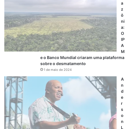
a
z
ô
ni
a:
O
IP
A
M
e o Banco Mundial criaram uma plataforma
sobre o desmatamento
1 de maio de 2024
A
n
d
e
r
s
o
n
L