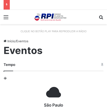
Menu
P
CLIQUE NO BOTÃO PLAY PARA REPRODUZIR A RÁDIO
Início
/
Eventos
Eventos
Tempo
São Paulo