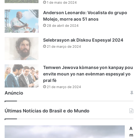
1 de maio de 2024
Anderson Leonardo: Vocalista do grupo
Molejo, morre aos 51 anos
28 de abril de 2024
Selebrasyon ak Diskou Espesyal 2024
21 de março de 2024
Temwen Jewova kòmanse yon kanpay pou
envite moun yo nan evènman espesyal yo
pral fè
21 de março de 2024
Anúncio
Últimas Notícias do Brasil e do Mundo
A
m