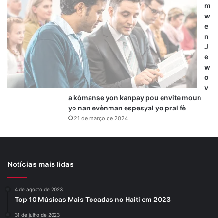
m
w
e
n
J
e
w
o
v
a kòmanse yon kanpay pou envite moun
yo nan evènman espesyal yo pral fè
21 de março de 2024
Notícias mais lidas
4 de agosto de 2023
Top 10 Músicas Mais Tocadas no Haiti em 2023
31 de julho de 2023