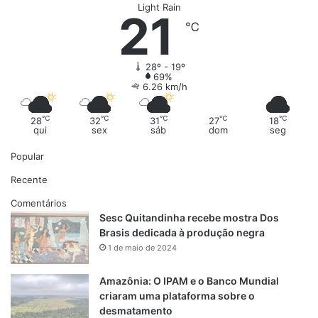
Light Rain
21
℃
28º - 19º
69%
6.26 km/h
℃
℃
℃
℃
℃
28
32
31
27
18
qui
sex
sáb
dom
seg
Popular
Recente
Comentários
Sesc Quitandinha recebe mostra Dos
Brasis dedicada à produção negra
1 de maio de 2024
Amazônia: O IPAM e o Banco Mundial
criaram uma plataforma sobre o
desmatamento