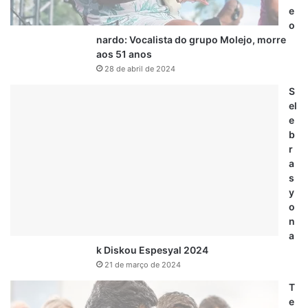
e
o
nardo: Vocalista do grupo Molejo, morre
aos 51 anos
28 de abril de 2024
S
el
e
b
r
a
s
y
o
n
a
k Diskou Espesyal 2024
21 de março de 2024
T
e