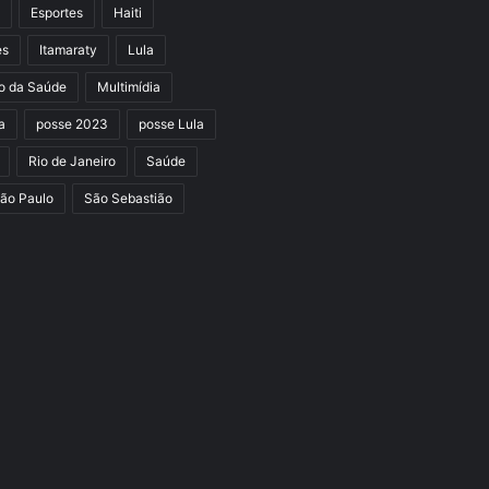
Esportes
Haiti
es
Itamaraty
Lula
io da Saúde
Multimídia
a
posse 2023
posse Lula
Rio de Janeiro
Saúde
ão Paulo
São Sebastião
e