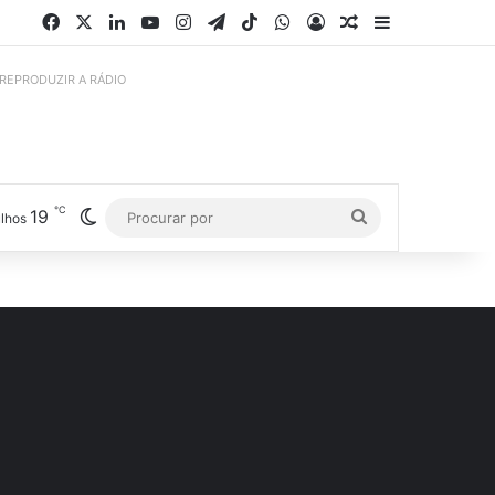
Facebook
X
Linkedin
YouTube
Instagram
Telegram
TikTok
WhatsApp
Entrar
Artigo aleatório
Barra Latera
 REPRODUZIR A RÁDIO
℃
19
Switch skin
Procurar
lhos
por