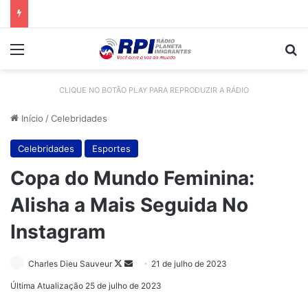
Menu
Pr
CLIQUE NO BOTÃO PLAY PARA REPRODUZIR A RÁDIO
Início
/
Celebridades
Celebridades
Esportes
Copa do Mundo Feminina:
Alisha a Mais Seguida No
Instagram
Follow
Mande
Charles Dieu Sauveur
21 de julho de 2023
on
um
Última Atualização 25 de julho de 2023
X
e-