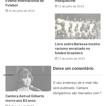
Evento Internacional de
inesquecível
4- Marta – Brasil – 2,6 milhão
Futebol
12 de julho de 2023
22 de julho de 2023
5- Jordyn Huitema – Canadá – 1,6 milhão
6- Sam Kerr – Austrália – 1,2 milhão
7- Lieke Martens – Holanda – 1,2 milhão
Livro sobre Barbosa mostra
racismo enraizado no
8- Asisat Oshoala – Nigéria – 951 mil
futebol brasileiro
17 de junho de 2023
9- Ada Hegerberg – Noruegaa – 829 mil
Deixe um comentário
10- Sakina KArchaoui – França – 722 mil
O seu endereço de e-mail não
2023
Ada Hegerberg
Alex Morgan
Alexia Putellas
Alisha
será publicado.
Campos
Lehmann
Asisat Oshoala
Copa do Mundo Feminina
obrigatórios são marcados com
*
Cantora Astrud Gilberto
Instagram
Jordyn Huitema
Lieke Martens
Marta
Sakina
morre aos 83 anos
KArchaoui
Sam Kerr