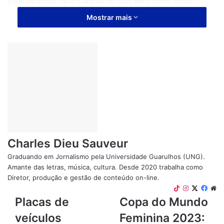
Logo seguida, na Inglaterra no club West HAm, onde
iniciou sua carreia profissional e disputa a temporada
Mostrar mais
2018-2019 da Premier League feminina.
Artigos relacionados
Blondedy Ferdinand: A Jornada Musical de uma Estrela
Haitiana
11 de novembro de 2023
Top 10 Músicas Mais Tocadas no Haiti em
2023
Charles Dieu Sauveur
4 de agosto de 2023
Graduando em Jornalismo pela Universidade Guarulhos (UNG).
Amante das letras, música, cultura. Desde 2020 trabalha como
Simone Mendes: O Sucesso Estrondoso
Diretor, produção e gestão de conteúdo on-line.
da Voz Sertaneja
TikTok
Instagram
X
Face
We
22 de julho de 2023
Placas
Copa
Placas de
Copa do Mundo
de
do
veículos
Feminina 2023:
veículos
Mundo