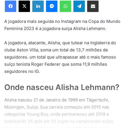
Facebook
X
Linkedin
Messenger
WhatsApp
Telegram
Compartilhar via e-mail
mail
A jogadora mais seguida no Instagram na Copa do Mundo
Feminina 2023 é a jogadora suíça Alisha Lehmann.
A jogadora, atacante, Alisha, que tutear na Inglaterra do
clube Aston Villa, soma um total de 13,7 milhões de
seguidores. um total que ultrapassar até o mais famoso
suíço tenista Roger Federer que soma 11,9 milhões
seguidores no IG.
Onde nasceu Alisha Lehmann?
Alisha nasceu 21 de Janeiro de 1999 em Tägertschi,
Müsingen, Suíça. Sua carreia começou em 2015 nas
categorias Young Boy, onde permaneceu até 2018 e
totalisando 25 gols em 52 jogos no campeonato suíço.