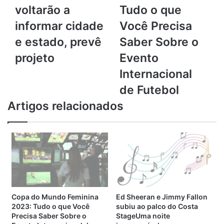
voltarão
Feminina
Sua paixão pelo futebol começou quando Alisha tinha
voltarão a
Tudo o que
a
2023:
cinco anos d idade, pois espelhou do seu irmão e seus
informar cidade
Você Precisa
informar
Tudo
primos.
cidade
o
e estado, prevê
Saber Sobre o
e
que
projeto
Evento
31 jogos pelo Aston Villa, na última temporada europeia e
estado,
Você
prevê
Precisa
soma 6 gols.
Internacional
projeto
Saber
de Futebol
Sobre
10 jogadoras da Copa do
o
Artigos relacionados
Evento
Mundo feminina 2023 mais
Internacional
seguidas no Instagram
de
Futebol
1- Alisha Lehmann – Suíça – 13,7 milhões
2- Alex Morgan – Estados Unidos – 10,1 milhão
Copa do Mundo Feminina
Ed Sheeran e Jimmy Fallon
2023: Tudo o que Você
subiu ao palco do Costa
3- Alexia Putellas – Espanha – 2;9 milhoes
Precisa Saber Sobre o
StageUma noite