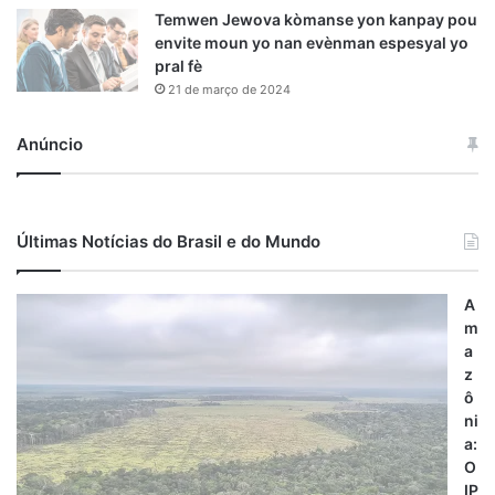
Temwen Jewova kòmanse yon kanpay pou
envite moun yo nan evènman espesyal yo
pral fè
21 de março de 2024
Anúncio
Últimas Notícias do Brasil e do Mundo
A
m
a
z
ô
ni
a:
O
IP