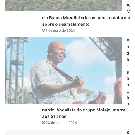
A
M
e o Banco Mundial criaram uma plataforma
sobre o desmatamento
1 de maio de 2024
A
n
d
e
r
s
o
n
L
e
o
nardo: Vocalista do grupo Molejo, morre
aos 51 anos
28 de abril de 2024
S