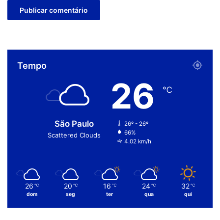
Tempo
26
℃
São Paulo
26º - 26º
66%
Scattered Clouds
4.02 km/h
26
20
16
24
32
℃
℃
℃
℃
℃
dom
seg
ter
qua
qui