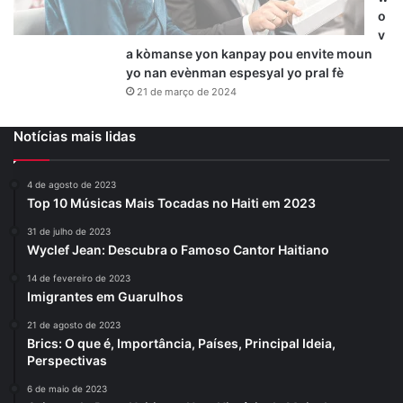
o
v
a kòmanse yon kanpay pou envite moun
yo nan evènman espesyal yo pral fè
21 de março de 2024
Notícias mais lidas
4 de agosto de 2023
Top 10 Músicas Mais Tocadas no Haiti em 2023
31 de julho de 2023
Wyclef Jean: Descubra o Famoso Cantor Haitiano
14 de fevereiro de 2023
Imigrantes em Guarulhos
21 de agosto de 2023
Brics: O que é, Importância, Países, Principal Ideia,
Perspectivas
6 de maio de 2023