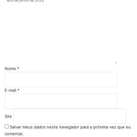
6 de junho de 2023
C
o
m
e
n
t
á
r
i
Nome
*
o
*
E-mail
*
Site
Salvar meus dados neste navegador para a próxima vez que eu
comentar.