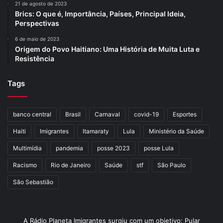
21 de agosto de 2023
Brics: O que é, Importância, Países, Principal Ideia,
Perspectivas
6 de maio de 2023
Origem do Povo Haitiano: Uma História de Muita Luta e
Resistência
Tags
banco central
Brasil
Carnaval
covid-19
Esportes
Haiti
Imigrantes
Itamaraty
Lula
Ministério da Saúde
Multimídia
pandemia
posse 2023
posse Lula
Racismo
Rio de Janeiro
Saúde
stf
São Paulo
São Sebastião
A Rádio Planeta Imigrantes surgiu com um objetivo: Pular