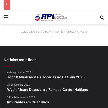
Menu
P
CLIQUE NO BOTÃO PLAY PARA REPRODUZIR A RÁDIO
Notícias mais lidas
4 de agosto de 2023
Top 10 Músicas Mais Tocadas no Haiti em 2023
31 de julho de 2023
Wyclef Jean: Descubra o Famoso Cantor Haitiano
14 de fevereiro de 2023
Imigrantes em Guarulhos