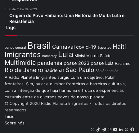
6 de maio de 2023
Origem do Povo Haitiano: Uma História de Muita Luta e
Resistência
Tags
Brasil
Haiti
Carnaval
covid-19
banco central
Esportes
Lula
Imigrantes
Ministério da Saúde
Itamaraty
Multimídia
pandemia
posse 2023
posse Lula
Racismo
São Paulo
Rio de Janeiro
Saúde
stf
São Sebastião
A Rádio Planeta Imigrantes surgiu com um objetivo: Pular
fronteiras. Sim, pular e eliminar fronteiras e barreiras culturais,
com a intenção de que haja harmonia e troca de experiências
culturais entre os diversos povos do nosso planeta.
© Copyright 2026 Rádio Planeta Imigrantes - Todos os direitos
reservados
Início
Sobre nós
WhatsApp
TikTok
Telegram
Instagram
YouTube
Linkedin
X
Fa