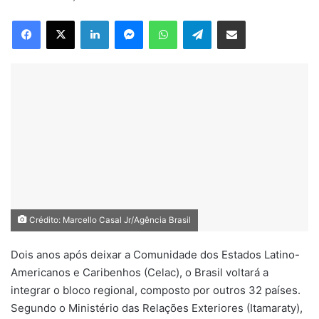
e-
Facebook
X
Linkedin
Messenger
WhatsApp
Telegram
Compartilhar via e-mail
mail
Crédito: Marcello Casal Jr/Agência Brasil
Dois anos após deixar a Comunidade dos Estados Latino-
Americanos e Caribenhos (Celac), o Brasil voltará a
integrar o bloco regional, composto por outros 32 países.
Segundo o Ministério das Relações Exteriores (Itamaraty),