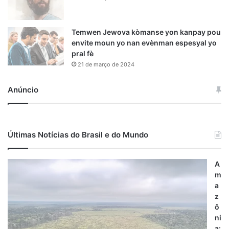
Temwen Jewova kòmanse yon kanpay pou
envite moun yo nan evènman espesyal yo
pral fè
21 de março de 2024
Anúncio
Últimas Notícias do Brasil e do Mundo
A
m
a
z
ô
ni
a: