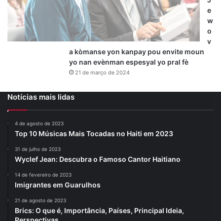
e
w
o
v
a kòmanse yon kanpay pou envite moun
yo nan evènman espesyal yo pral fè
21 de março de 2024
Notícias mais lidas
4 de agosto de 2023
Top 10 Músicas Mais Tocadas no Haiti em 2023
31 de julho de 2023
Wyclef Jean: Descubra o Famoso Cantor Haitiano
14 de fevereiro de 2023
Imigrantes em Guarulhos
21 de agosto de 2023
Brics: O que é, Importância, Países, Principal Ideia,
Perspectivas