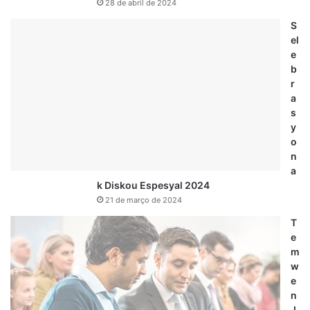
28 de abril de 2024
S
el
e
b
r
a
s
y
o
n
a
k Diskou Espesyal 2024
21 de março de 2024
T
e
m
w
e
n
J