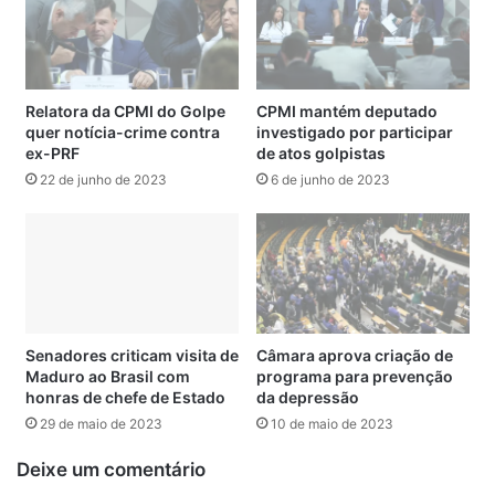
A Celac foi fundada em fevereiro de 2010, com a
participação direta do Brasil, que, ainda em 2018, sediou a
I Cúpula de Países da América Latina e Caribe, reunindo
representantes dos 33 países (incluindo o Brasil) que
integrariam a Celac para discutir um projeto de integração
Relatora da CPMI do Golpe
CPMI mantém deputado
quer notícia-crime contra
investigado por participar
regional.
ex-PRF
de atos golpistas
22 de junho de 2023
6 de junho de 2023
Desde sua criação, a Celac tem promovido reuniões sobre
os diversos temas de interesse das nações latino-
americanas e caribenhas, como educação,
desenvolvimento social, cultura, transportes,
infraestrutura e energia, além de ter se pronunciado em
nome de todo o grupo por ocasião de assuntos discutidos
Senadores criticam visita de
Câmara aprova criação de
globalmente, como o desarmamento nuclear, a mudança
Maduro ao Brasil com
programa para prevenção
do clima e a questão das drogas, entre outros.
honras de chefe de Estado
da depressão
29 de maio de 2023
10 de maio de 2023
Em janeiro de 2020, o governo chefiado pelo ex-
Deixe um comentário
presidente Jair Bolsonaro decidiu suspender a