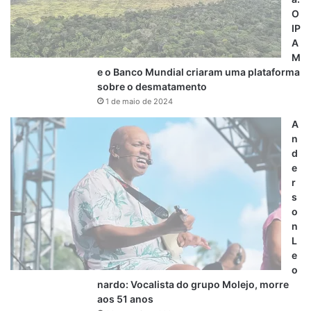
O
IP
A
M
e o Banco Mundial criaram uma plataforma
sobre o desmatamento
1 de maio de 2024
A
n
d
e
r
s
o
n
L
e
o
nardo: Vocalista do grupo Molejo, morre
aos 51 anos