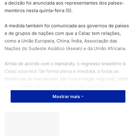
a decisão foi anunciada aos representantes dos países-
membros nesta quinta-feira (5).
A medida também foi comunicada aos governos de países
e de grupos de nações com que a Celac tem relações,
como a União Europeia, China, Índia, Associação das
Nações do Sudeste Asiático (Asean) e da União Africana.
Ainda de acordo com o Itamaraty, o regresso brasileiro à
Celac ocorrerá “de forma plena e imediata, a todas as
instâncias do mecanismo [de concertação regional], tanto
as de caráter político como as de natureza técnica”.
Mostrar mais
Artigos relacionados
CPI das ONGs deve investigar laudos para
demarcação de terras indígenas
19 de julho de 2023