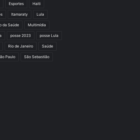
Esportes
Haiti
es
Itamaraty
Lula
io da Saúde
Multimídia
a
posse 2023
posse Lula
Rio de Janeiro
Saúde
ão Paulo
São Sebastião
e