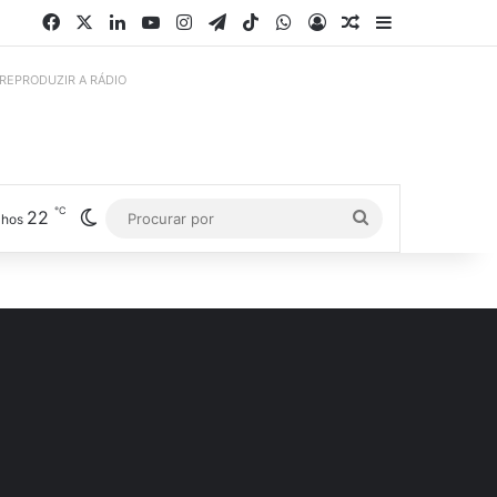
Facebook
X
Linkedin
YouTube
Instagram
Telegram
TikTok
WhatsApp
Entrar
Artigo aleatório
Barra Latera
 REPRODUZIR A RÁDIO
℃
22
Switch skin
Procurar
lhos
por