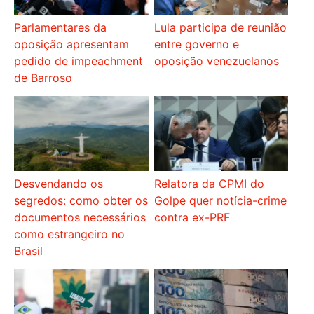
Parlamentares da
Lula participa de reunião
oposição apresentam
entre governo e
pedido de impeachment
oposição venezuelanos
de Barroso
Desvendando os
Relatora da CPMI do
segredos: como obter os
Golpe quer notícia-crime
documentos necessários
contra ex-PRF
como estrangeiro no
Brasil