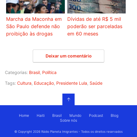
Marcha da Maconha em
Dívidas de até R$ 5 mil
São Paulo defende não
poderão ser parceladas
proibição às drogas
em 60 meses
Deixar um comentário
Categorias:
Brasil
,
Política
Tags:
Cultura
,
Educação
,
Presidente Lula
,
Saúde
↑
Home
Haiti
Brasil
Mundo
Podcast
Blog
Sobre nós
© Copyright 2026 Rádio Planeta Imigrantes - Todos os direitos reservados